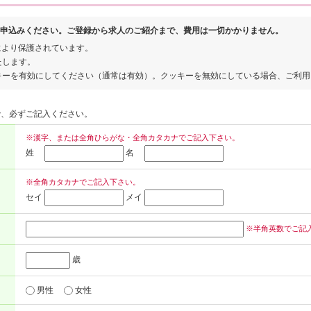
申込みください。ご登録から求人のご紹介まで、費用は一切かかりません。
により保護されています。
たします。
キーを有効にしてください（通常は有効）。クッキーを無効にしている場合、ご利用
で、必ずご記入ください。
※漢字、または全角ひらがな・全角カタカナでご記入下さい。
姓
名
※全角カタカナでご記入下さい。
セイ
メイ
※半角英数でご記
歳
男性
女性