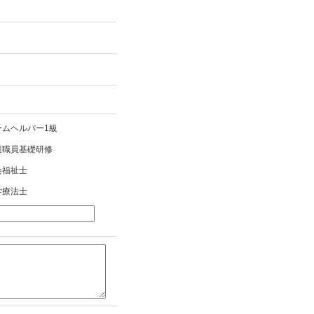
ムヘルパー1級
護職員基礎研修
会福祉士
学療法士