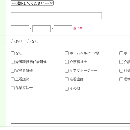
-
-
※半角
あり
なし
なし
ホームヘルパー2級
ホー
介護職員初任者研修
介護福祉士
介
実務者研修
ケアマネージャー
社
正看護師
准看護師
理
作業療法士
その他