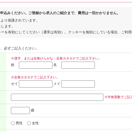
申込みください。ご登録から求人のご紹介まで、費用は一切かかりません。
により保護されています。
たします。
キーを有効にしてください（通常は有効）。クッキーを無効にしている場合、ご利用
で、必ずご記入ください。
※漢字、または全角ひらがな・全角カタカナでご記入下さい。
姓
名
※全角カタカナでご記入下さい。
セイ
メイ
※半角英数でご記
歳
男性
女性