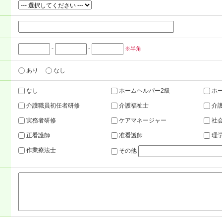
-
-
※半角
あり
なし
なし
ホームヘルパー2級
ホー
介護職員初任者研修
介護福祉士
介
実務者研修
ケアマネージャー
社
正看護師
准看護師
理
作業療法士
その他