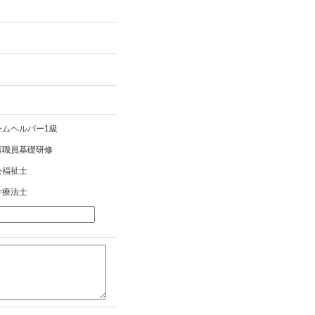
ムヘルパー1級
護職員基礎研修
会福祉士
学療法士